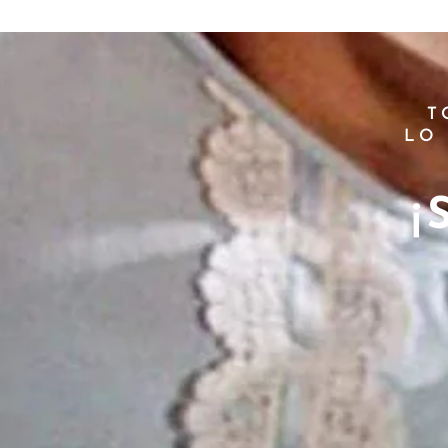
T
LO
¡