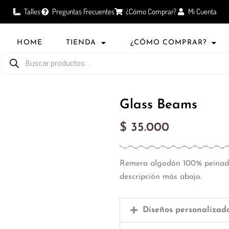
Talles
Preguntas Frecuentes
¿Cómo Comprar?
Mi Cuenta
HOME
TIENDA
¿CÓMO COMPRAR?
Búsqueda
de
productos
Glass Beams
$
35.000
Remera algodón 100% peinado
descripción más abajo.
Diseños personalizad